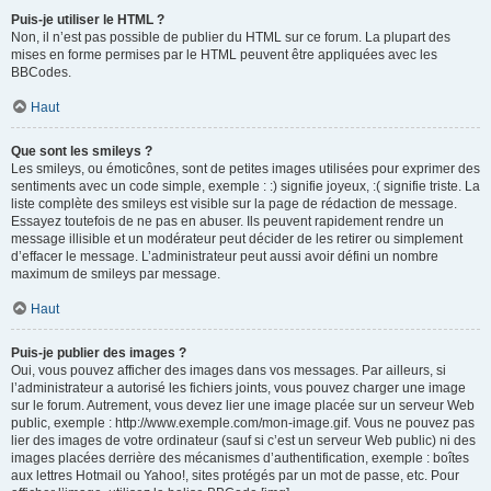
Puis-je utiliser le HTML ?
Non, il n’est pas possible de publier du HTML sur ce forum. La plupart des
mises en forme permises par le HTML peuvent être appliquées avec les
BBCodes.
Haut
Que sont les smileys ?
Les smileys, ou émoticônes, sont de petites images utilisées pour exprimer des
sentiments avec un code simple, exemple : :) signifie joyeux, :( signifie triste. La
liste complète des smileys est visible sur la page de rédaction de message.
Essayez toutefois de ne pas en abuser. Ils peuvent rapidement rendre un
message illisible et un modérateur peut décider de les retirer ou simplement
d’effacer le message. L’administrateur peut aussi avoir défini un nombre
maximum de smileys par message.
Haut
Puis-je publier des images ?
Oui, vous pouvez afficher des images dans vos messages. Par ailleurs, si
l’administrateur a autorisé les fichiers joints, vous pouvez charger une image
sur le forum. Autrement, vous devez lier une image placée sur un serveur Web
public, exemple : http://www.exemple.com/mon-image.gif. Vous ne pouvez pas
lier des images de votre ordinateur (sauf si c’est un serveur Web public) ni des
images placées derrière des mécanismes d’authentification, exemple : boîtes
aux lettres Hotmail ou Yahoo!, sites protégés par un mot de passe, etc. Pour