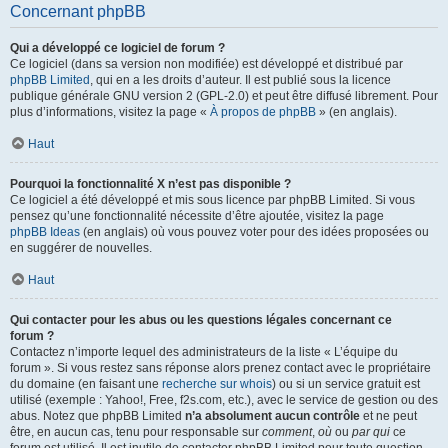
Concernant phpBB
Qui a développé ce logiciel de forum ?
Ce logiciel (dans sa version non modifiée) est développé et distribué par
phpBB Limited
, qui en a les droits d’auteur. Il est publié sous la licence
publique générale GNU version 2 (GPL-2.0) et peut être diffusé librement. Pour
plus d’informations, visitez la page «
À propos de phpBB
» (en anglais).
Haut
Pourquoi la fonctionnalité X n’est pas disponible ?
Ce logiciel a été développé et mis sous licence par phpBB Limited. Si vous
pensez qu’une fonctionnalité nécessite d’être ajoutée, visitez la page
phpBB Ideas
(en anglais) où vous pouvez voter pour des idées proposées ou
en suggérer de nouvelles.
Haut
Qui contacter pour les abus ou les questions légales concernant ce
forum ?
Contactez n’importe lequel des administrateurs de la liste « L’équipe du
forum ». Si vous restez sans réponse alors prenez contact avec le propriétaire
du domaine (en faisant une
recherche sur whois
) ou si un service gratuit est
utilisé (exemple : Yahoo!, Free, f2s.com, etc.), avec le service de gestion ou des
abus. Notez que phpBB Limited
n’a absolument aucun contrôle
et ne peut
être, en aucun cas, tenu pour responsable sur
comment
,
où
ou
par qui
ce