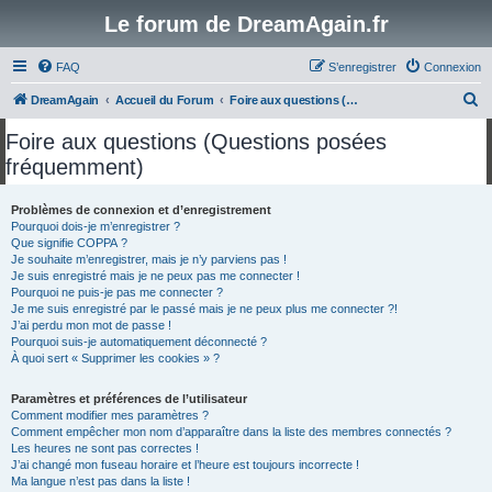
Le forum de DreamAgain.fr
FAQ
S’enregistrer
Connexion
R
DreamAgain
Accueil du Forum
Foire aux questions (Questions posées fréquemment)
e
Foire aux questions (Questions posées
c
fréquemment)
h
e
Problèmes de connexion et d’enregistrement
Pourquoi dois-je m’enregistrer ?
r
Que signifie COPPA ?
c
Je souhaite m’enregistrer, mais je n’y parviens pas !
Je suis enregistré mais je ne peux pas me connecter !
h
Pourquoi ne puis-je pas me connecter ?
Je me suis enregistré par le passé mais je ne peux plus me connecter ?!
e
J’ai perdu mon mot de passe !
r
Pourquoi suis-je automatiquement déconnecté ?
À quoi sert « Supprimer les cookies » ?
Paramètres et préférences de l’utilisateur
Comment modifier mes paramètres ?
Comment empêcher mon nom d’apparaître dans la liste des membres connectés ?
Les heures ne sont pas correctes !
J’ai changé mon fuseau horaire et l’heure est toujours incorrecte !
Ma langue n’est pas dans la liste !