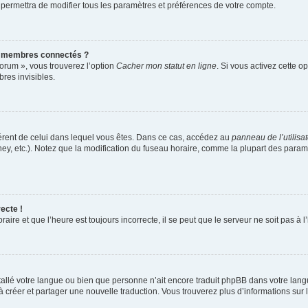
 permettra de modifier tous les paramètres et préférences de votre compte.
s membres connectés ?
forum », vous trouverez l’option
Cacher mon statut en ligne
. Si vous activez cette o
es invisibles.
ifférent de celui dans lequel vous êtes. Dans ce cas, accédez au
panneau de l’utilisa
ney, etc.). Notez que la modification du fuseau horaire, comme la plupart des para
ecte !
aire et que l’heure est toujours incorrecte, il se peut que le serveur ne soit pas à
installé votre langue ou bien que personne n’ait encore traduit phpBB dans votre l
s à créer et partager une nouvelle traduction. Vous trouverez plus d’informations sur l