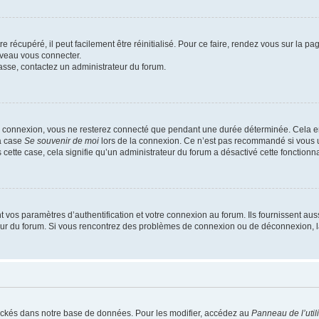
 récupéré, il peut facilement être réinitialisé. Pour ce faire, rendez vous sur la p
uveau vous connecter.
passe, contactez un administrateur du forum.
e connexion, vous ne resterez connecté que pendant une durée déterminée. Cela em
la case
Se souvenir de moi
lors de la connexion. Ce n’est pas recommandé si vous u
s cette case, cela signifie qu’un administrateur du forum a désactivé cette fonctionna
os paramètres d’authentification et votre connexion au forum. Ils fournissent aussi
teur du forum. Si vous rencontrez des problèmes de connexion ou de déconnexion, l
ockés dans notre base de données. Pour les modifier, accédez au
Panneau de l’util