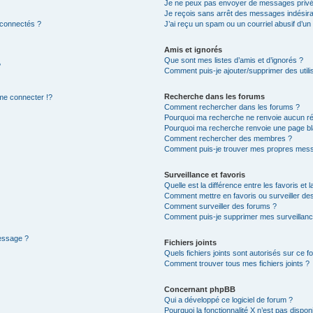
Je ne peux pas envoyer de messages privé
Je reçois sans arrêt des messages indésira
 connectés ?
J’ai reçu un spam ou un courriel abusif d’u
Amis et ignorés
Que sont mes listes d’amis et d’ignorés ?
?
Comment puis-je ajouter/supprimer des utilis
Recherche dans les forums
e connecter !?
Comment rechercher dans les forums ?
Pourquoi ma recherche ne renvoie aucun ré
Pourquoi ma recherche renvoie une page bl
Comment rechercher des membres ?
Comment puis-je trouver mes propres mess
Surveillance et favoris
Quelle est la différence entre les favoris et l
Comment mettre en favoris ou surveiller des
Comment surveiller des forums ?
Comment puis-je supprimer mes surveillanc
message ?
Fichiers joints
Quels fichiers joints sont autorisés sur ce f
Comment trouver tous mes fichiers joints ?
Concernant phpBB
Qui a développé ce logiciel de forum ?
Pourquoi la fonctionnalité X n’est pas dispon