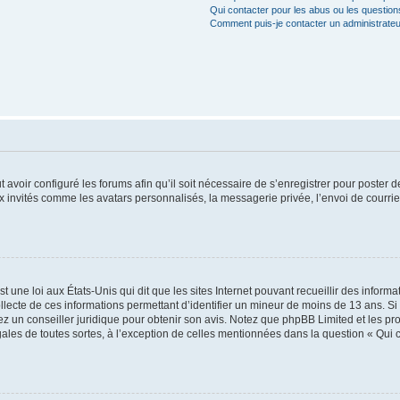
Qui contacter pour les abus ou les questio
Comment puis-je contacter un administrateu
t avoir configuré les forums afin qu’il soit nécessaire de s’enregistrer pour poster
x invités comme les avatars personnalisés, la messagerie privée, l’envoi de courri
t une loi aux États-Unis qui dit que les sites Internet pouvant recueillir des infor
ollecte de ces informations permettant d’identifier un mineur de moins de 13 ans. S
tez un conseiller juridique pour obtenir son avis. Notez que phpBB Limited et les pr
gales de toutes sortes, à l’exception de celles mentionnées dans la question « Qui