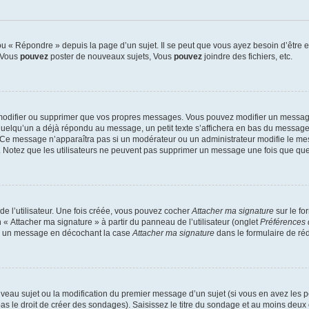
 « Répondre » depuis la page d’un sujet. Il se peut que vous ayez besoin d’être e
: Vous
pouvez
poster de nouveaux sujets, Vous
pouvez
joindre des fichiers, etc.
modifier ou supprimer que vos propres messages. Vous pouvez modifier un message
lqu’un a déjà répondu au message, un petit texte s’affichera en bas du message ind
n. Ce message n’apparaîtra pas si un modérateur ou un administrateur modifie le mes
ive. Notez que les utilisateurs ne peuvent pas supprimer un message une fois que qu
e l’utilisateur. Une fois créée, vous pouvez cocher
Attacher ma signature
sur le fo
 « Attacher ma signature » à partir du panneau de l’utilisateur (onglet
Préférences 
 à un message en décochant la case
Attacher ma signature
dans le formulaire de ré
ouveau sujet ou la modification du premier message d’un sujet (si vous en avez les p
 le droit de créer des sondages). Saisissez le titre du sondage et au moins deux o