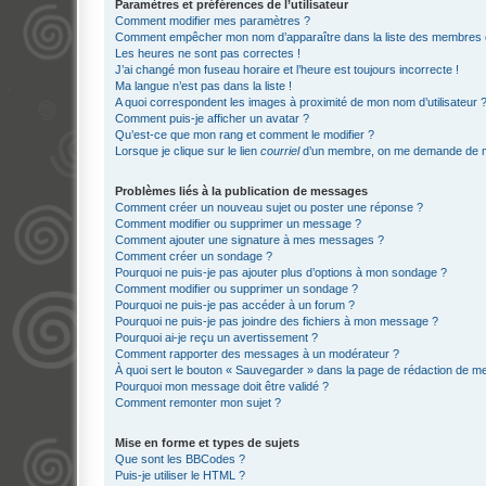
Paramètres et préférences de l’utilisateur
Comment modifier mes paramètres ?
Comment empêcher mon nom d’apparaître dans la liste des membres
Les heures ne sont pas correctes !
J’ai changé mon fuseau horaire et l’heure est toujours incorrecte !
Ma langue n’est pas dans la liste !
A quoi correspondent les images à proximité de mon nom d’utilisateur 
Comment puis-je afficher un avatar ?
Qu’est-ce que mon rang et comment le modifier ?
Lorsque je clique sur le lien
courriel
d’un membre, on me demande de m
Problèmes liés à la publication de messages
Comment créer un nouveau sujet ou poster une réponse ?
Comment modifier ou supprimer un message ?
Comment ajouter une signature à mes messages ?
Comment créer un sondage ?
Pourquoi ne puis-je pas ajouter plus d’options à mon sondage ?
Comment modifier ou supprimer un sondage ?
Pourquoi ne puis-je pas accéder à un forum ?
Pourquoi ne puis-je pas joindre des fichiers à mon message ?
Pourquoi ai-je reçu un avertissement ?
Comment rapporter des messages à un modérateur ?
À quoi sert le bouton « Sauvegarder » dans la page de rédaction de 
Pourquoi mon message doit être validé ?
Comment remonter mon sujet ?
Mise en forme et types de sujets
Que sont les BBCodes ?
Puis-je utiliser le HTML ?