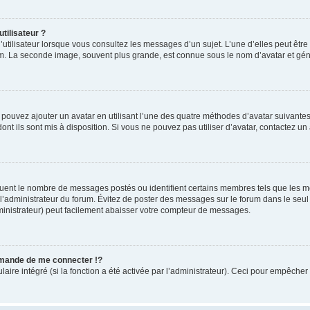
tilisateur ?
utilisateur lorsque vous consultez les messages d’un sujet. L’une d’elles peut êtr
rum. La seconde image, souvent plus grande, est connue sous le nom d’avatar et 
s pouvez ajouter un avatar en utilisant l’une des quatre méthodes d’avatar suivantes 
ont ils sont mis à disposition. Si vous ne pouvez pas utiliser d’avatar, contactez un
iquent le nombre de messages postés ou identifient certains membres tels que les 
ar l’administrateur du forum. Évitez de poster des messages sur le forum dans le seu
ministrateur) peut facilement abaisser votre compteur de messages.
mande de me connecter !?
re intégré (si la fonction a été activée par l’administrateur). Ceci pour empêcher l’u