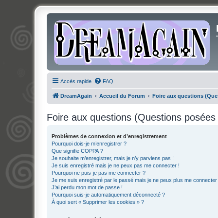
Accès rapide
FAQ
DreamAgain
Accueil du Forum
Foire aux questions (Qu
Foire aux questions (Questions posée
Problèmes de connexion et d’enregistrement
Pourquoi dois-je m’enregistrer ?
Que signifie COPPA ?
Je souhaite m’enregistrer, mais je n’y parviens pas !
Je suis enregistré mais je ne peux pas me connecter !
Pourquoi ne puis-je pas me connecter ?
Je me suis enregistré par le passé mais je ne peux plus me connecter
J’ai perdu mon mot de passe !
Pourquoi suis-je automatiquement déconnecté ?
À quoi sert « Supprimer les cookies » ?