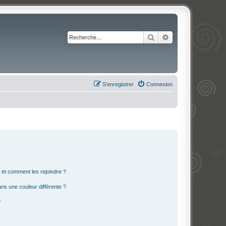
Rechercher
Recherche avancé
S’enregistrer
Connexion
s et comment les rejoindre ?
s une couleur différente ?
?