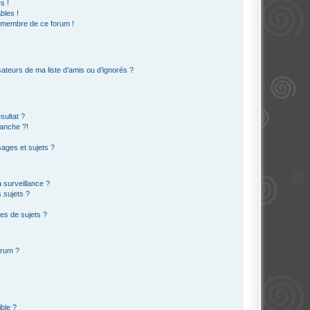
s !
bles !
n membre de ce forum !
ateurs de ma liste d’amis ou d’ignorés ?
sultat ?
anche ?!
ages et sujets ?
a surveillance ?
 sujets ?
es de sujets ?
orum ?
ible ?