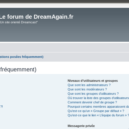
Le forum de DreamAgain.fr
"Un site orienté Dreamcast"
estions posées fréquemment)
s fréquemment)
Niveaux d’utilisateurs et groupes
Que sont les administrateurs ?
Que sont les modérateurs ?
Que sont les groupes d’utilisateurs ?
Où trouver la liste des groupes d’utilisateur
Comment devenir chef de groupe ?
 ?!
Pourquoi certains membres apparaissent dan
Qu’est-ce qu’un « Groupe par défaut » ?
Qu’est-ce que le lien « L’équipe du forum » 
Messagerie privée