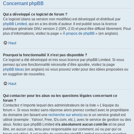
Concernant phpBB
Qui a développé ce logiciel de forum ?
Ce logiciel (dans sa version non modifiée) est développé et distribué par
phpBB Limited
, qui en a les droits d’auteur. Il est publié sous la licence
publique générale GNU version 2 (GPL-2.0) et peut être diffusé librement. Pour
plus d’informations, visitez la page «
À propos de phpBB
» (en anglais).
Haut
Pourquoi la fonctionnalité X n’est pas disponible ?
Ce logiciel a été développé et mis sous licence par phpBB Limited. Si vous
pensez qu’une fonctionnalité nécessite d’être ajoutée, visitez la page
phpBB Ideas
(en anglais) où vous pouvez voter pour des idées proposées ou
en suggérer de nouvelles.
Haut
Qui contacter pour les abus ou les questions légales concernant ce
forum ?
Contactez n’importe lequel des administrateurs de la liste « L’équipe du
forum ». Si vous restez sans réponse alors prenez contact avec le propriétaire
du domaine (en faisant une
recherche sur whois
) ou si un service gratuit est
utilisé (exemple : Yahoo!, Free, f2s.com, etc.), avec le service de gestion ou des
abus. Notez que phpBB Limited
n’a absolument aucun contrôle
et ne peut
être, en aucun cas, tenu pour responsable sur
comment
,
où
ou
par qui
ce