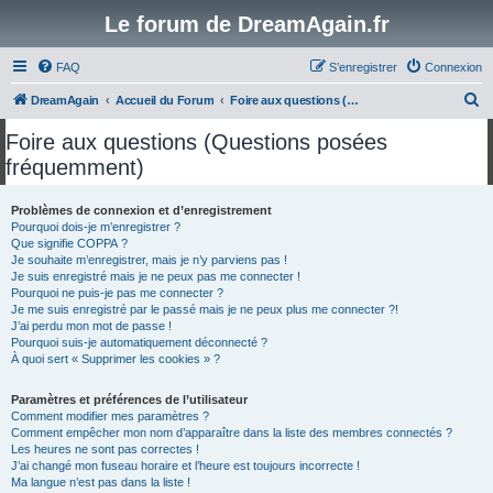
Le forum de DreamAgain.fr
FAQ
S’enregistrer
Connexion
R
DreamAgain
Accueil du Forum
Foire aux questions (Questions posées fréquemment)
e
Foire aux questions (Questions posées
c
fréquemment)
h
e
Problèmes de connexion et d’enregistrement
Pourquoi dois-je m’enregistrer ?
r
Que signifie COPPA ?
c
Je souhaite m’enregistrer, mais je n’y parviens pas !
Je suis enregistré mais je ne peux pas me connecter !
h
Pourquoi ne puis-je pas me connecter ?
Je me suis enregistré par le passé mais je ne peux plus me connecter ?!
e
J’ai perdu mon mot de passe !
r
Pourquoi suis-je automatiquement déconnecté ?
À quoi sert « Supprimer les cookies » ?
Paramètres et préférences de l’utilisateur
Comment modifier mes paramètres ?
Comment empêcher mon nom d’apparaître dans la liste des membres connectés ?
Les heures ne sont pas correctes !
J’ai changé mon fuseau horaire et l’heure est toujours incorrecte !
Ma langue n’est pas dans la liste !