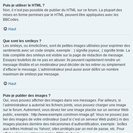
Puis-je utiliser le HTML ?
Non, il n’est pas possible de publier du HTML sur ce forum. La plupart des
mises en forme permises par le HTML peuvent être appliquées avec les
BBCodes.
Haut
Que sont les smileys ?
Les smileys, ou émoticônes, sont de petites images utilisées pour exprimer des
sentiments avec un code simple, exemple : :) signifie joyeux, :( signifie triste. La
liste complète des smileys est visible sur la page de rédaction de message.
Essayez toutefois de ne pas en abuser. Ils peuvent rapidement rendre un
message illisible et un modérateur peut décider de les retirer ou simplement
d’effacer le message. L’administrateur peut aussi avoir défini un nombre
maximum de smileys par message.
Haut
Puis-je publier des images ?
Oui, vous pouvez afficher des images dans vos messages. Par ailleurs, si
l’administrateur a autorisé les fichiers joints, vous pouvez charger une image
sur le forum. Autrement, vous devez lier une image placée sur un serveur Web
public, exemple : http://www.exemple.com/mon-image.gif. Vous ne pouvez pas
lier des images de votre ordinateur (sauf si c’est un serveur Web public) ni des
images placées derrière des mécanismes d’authentification, exemple : boîtes
aux lettres Hotmail ou Yahoo!, sites protégés par un mot de passe, etc. Pour