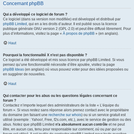
Concernant phpBB
Qui a développé ce logiciel de forum ?
Ce logiciel (dans sa version non modifiée) est développé et distribué par
phpBB Limited
, qui en a les droits d’auteur. Il est publié sous la licence
publique générale GNU version 2 (GPL-2.0) et peut être diffusé librement. Pour
plus d’informations, visitez la page «
À propos de phpBB
» (en anglais).
Haut
Pourquoi la fonctionnalité X n’est pas disponible ?
Ce logiciel a été développé et mis sous licence par phpBB Limited. Si vous
pensez qu’une fonctionnalité nécessite d’être ajoutée, visitez la page
phpBB Ideas
(en anglais) où vous pouvez voter pour des idées proposées ou
en suggérer de nouvelles.
Haut
Qui contacter pour les abus ou les questions légales concernant ce
forum ?
Contactez n’importe lequel des administrateurs de la liste « L’équipe du
forum ». Si vous restez sans réponse alors prenez contact avec le propriétaire
du domaine (en faisant une
recherche sur whois
) ou si un service gratuit est
utilisé (exemple : Yahoo!, Free, f2s.com, etc.), avec le service de gestion ou des
abus. Notez que phpBB Limited
n’a absolument aucun contrôle
et ne peut
être, en aucun cas, tenu pour responsable sur
comment
,
où
ou
par qui
ce