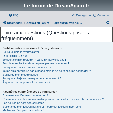
Le forum de DreamAgain.fr
FAQ
S’enregistrer
Connexion
R
DreamAgain
Accueil du Forum
Foire aux questions (Questions posées fréquemment)
e
Foire aux questions (Questions posées
c
fréquemment)
h
e
Problèmes de connexion et d’enregistrement
Pourquoi dois-je m’enregistrer ?
r
Que signifie COPPA ?
c
Je souhaite m’enregistrer, mais je n’y parviens pas !
Je suis enregistré mais je ne peux pas me connecter !
h
Pourquoi ne puis-je pas me connecter ?
Je me suis enregistré par le passé mais je ne peux plus me connecter ?!
e
J’ai perdu mon mot de passe !
r
Pourquoi suis-je automatiquement déconnecté ?
À quoi sert « Supprimer les cookies » ?
Paramètres et préférences de l’utilisateur
Comment modifier mes paramètres ?
Comment empêcher mon nom d’apparaître dans la liste des membres connectés ?
Les heures ne sont pas correctes !
J’ai changé mon fuseau horaire et l’heure est toujours incorrecte !
Ma langue n’est pas dans la liste !