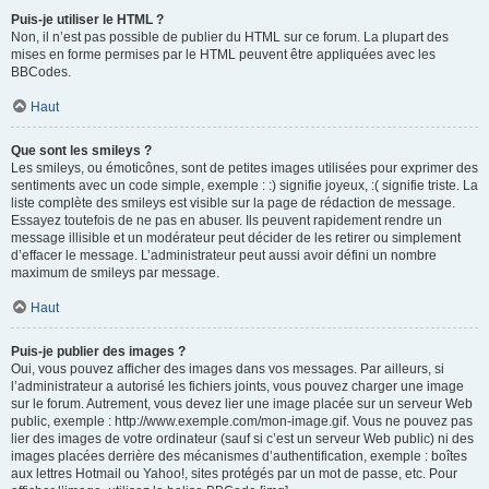
Puis-je utiliser le HTML ?
Non, il n’est pas possible de publier du HTML sur ce forum. La plupart des
mises en forme permises par le HTML peuvent être appliquées avec les
BBCodes.
Haut
Que sont les smileys ?
Les smileys, ou émoticônes, sont de petites images utilisées pour exprimer des
sentiments avec un code simple, exemple : :) signifie joyeux, :( signifie triste. La
liste complète des smileys est visible sur la page de rédaction de message.
Essayez toutefois de ne pas en abuser. Ils peuvent rapidement rendre un
message illisible et un modérateur peut décider de les retirer ou simplement
d’effacer le message. L’administrateur peut aussi avoir défini un nombre
maximum de smileys par message.
Haut
Puis-je publier des images ?
Oui, vous pouvez afficher des images dans vos messages. Par ailleurs, si
l’administrateur a autorisé les fichiers joints, vous pouvez charger une image
sur le forum. Autrement, vous devez lier une image placée sur un serveur Web
public, exemple : http://www.exemple.com/mon-image.gif. Vous ne pouvez pas
lier des images de votre ordinateur (sauf si c’est un serveur Web public) ni des
images placées derrière des mécanismes d’authentification, exemple : boîtes
aux lettres Hotmail ou Yahoo!, sites protégés par un mot de passe, etc. Pour