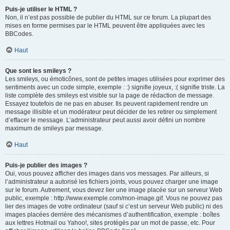
Puis-je utiliser le HTML ?
Non, il n’est pas possible de publier du HTML sur ce forum. La plupart des
mises en forme permises par le HTML peuvent être appliquées avec les
BBCodes.
Haut
Que sont les smileys ?
Les smileys, ou émoticônes, sont de petites images utilisées pour exprimer des
sentiments avec un code simple, exemple : :) signifie joyeux, :( signifie triste. La
liste complète des smileys est visible sur la page de rédaction de message.
Essayez toutefois de ne pas en abuser. Ils peuvent rapidement rendre un
message illisible et un modérateur peut décider de les retirer ou simplement
d’effacer le message. L’administrateur peut aussi avoir défini un nombre
maximum de smileys par message.
Haut
Puis-je publier des images ?
Oui, vous pouvez afficher des images dans vos messages. Par ailleurs, si
l’administrateur a autorisé les fichiers joints, vous pouvez charger une image
sur le forum. Autrement, vous devez lier une image placée sur un serveur Web
public, exemple : http://www.exemple.com/mon-image.gif. Vous ne pouvez pas
lier des images de votre ordinateur (sauf si c’est un serveur Web public) ni des
images placées derrière des mécanismes d’authentification, exemple : boîtes
aux lettres Hotmail ou Yahoo!, sites protégés par un mot de passe, etc. Pour