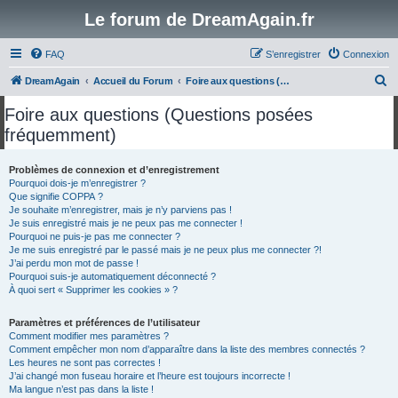
Le forum de DreamAgain.fr
FAQ
S’enregistrer
Connexion
R
DreamAgain
Accueil du Forum
Foire aux questions (Questions posées fréquemment)
e
Foire aux questions (Questions posées
c
fréquemment)
h
e
Problèmes de connexion et d’enregistrement
Pourquoi dois-je m’enregistrer ?
r
Que signifie COPPA ?
c
Je souhaite m’enregistrer, mais je n’y parviens pas !
Je suis enregistré mais je ne peux pas me connecter !
h
Pourquoi ne puis-je pas me connecter ?
Je me suis enregistré par le passé mais je ne peux plus me connecter ?!
e
J’ai perdu mon mot de passe !
r
Pourquoi suis-je automatiquement déconnecté ?
À quoi sert « Supprimer les cookies » ?
Paramètres et préférences de l’utilisateur
Comment modifier mes paramètres ?
Comment empêcher mon nom d’apparaître dans la liste des membres connectés ?
Les heures ne sont pas correctes !
J’ai changé mon fuseau horaire et l’heure est toujours incorrecte !
Ma langue n’est pas dans la liste !