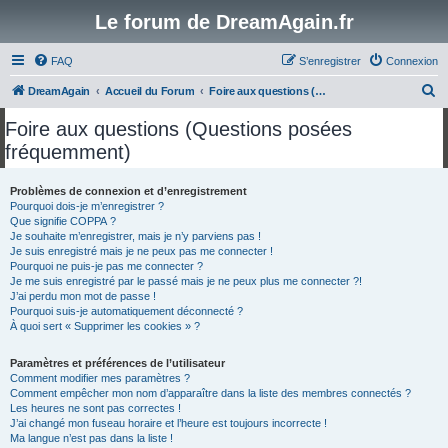
Le forum de DreamAgain.fr
FAQ
S’enregistrer
Connexion
R
DreamAgain
Accueil du Forum
Foire aux questions (Questions posées fréquemment)
e
Foire aux questions (Questions posées
c
fréquemment)
h
e
Problèmes de connexion et d’enregistrement
Pourquoi dois-je m’enregistrer ?
r
Que signifie COPPA ?
c
Je souhaite m’enregistrer, mais je n’y parviens pas !
Je suis enregistré mais je ne peux pas me connecter !
h
Pourquoi ne puis-je pas me connecter ?
Je me suis enregistré par le passé mais je ne peux plus me connecter ?!
e
J’ai perdu mon mot de passe !
r
Pourquoi suis-je automatiquement déconnecté ?
À quoi sert « Supprimer les cookies » ?
Paramètres et préférences de l’utilisateur
Comment modifier mes paramètres ?
Comment empêcher mon nom d’apparaître dans la liste des membres connectés ?
Les heures ne sont pas correctes !
J’ai changé mon fuseau horaire et l’heure est toujours incorrecte !
Ma langue n’est pas dans la liste !