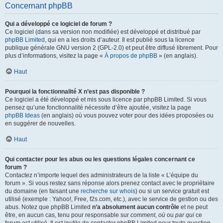
Concernant phpBB
Qui a développé ce logiciel de forum ?
Ce logiciel (dans sa version non modifiée) est développé et distribué par
phpBB Limited
, qui en a les droits d’auteur. Il est publié sous la licence
publique générale GNU version 2 (GPL-2.0) et peut être diffusé librement. Pour
plus d’informations, visitez la page «
À propos de phpBB
» (en anglais).
Haut
Pourquoi la fonctionnalité X n’est pas disponible ?
Ce logiciel a été développé et mis sous licence par phpBB Limited. Si vous
pensez qu’une fonctionnalité nécessite d’être ajoutée, visitez la page
phpBB Ideas
(en anglais) où vous pouvez voter pour des idées proposées ou
en suggérer de nouvelles.
Haut
Qui contacter pour les abus ou les questions légales concernant ce
forum ?
Contactez n’importe lequel des administrateurs de la liste « L’équipe du
forum ». Si vous restez sans réponse alors prenez contact avec le propriétaire
du domaine (en faisant une
recherche sur whois
) ou si un service gratuit est
utilisé (exemple : Yahoo!, Free, f2s.com, etc.), avec le service de gestion ou des
abus. Notez que phpBB Limited
n’a absolument aucun contrôle
et ne peut
être, en aucun cas, tenu pour responsable sur
comment
,
où
ou
par qui
ce