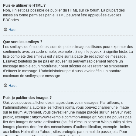
Puis-je utiliser le HTML ?
Non, il n’est pas possible de publier du HTML sur ce forum. La plupart des
mises en forme permises par le HTML peuvent être appliquées avec les
BBCodes.
Haut
Que sont les smileys ?
Les smileys, ou émoticônes, sont de petites images utilisées pour exprimer des
sentiments avec un code simple, exemple : :) signifie joyeux, :( signifie triste. La
liste complète des smileys est visible sur la page de rédaction de message.
Essayez toutefois de ne pas en abuser. Ils peuvent rapidement rendre un
message illisible et un modérateur peut décider de les retirer ou simplement
d’effacer le message. L’administrateur peut aussi avoir défini un nombre
maximum de smileys par message.
Haut
Puis-je publier des images ?
Oui, vous pouvez afficher des images dans vos messages. Par ailleurs, si
l’administrateur a autorisé les fichiers joints, vous pouvez charger une image
sur le forum. Autrement, vous devez lier une image placée sur un serveur Web
public, exemple : http://www.exemple.com/mon-image.gif. Vous ne pouvez pas
lier des images de votre ordinateur (sauf si c’est un serveur Web public) ni des
images placées derrière des mécanismes d’authentification, exemple : boîtes
aux lettres Hotmail ou Yahoo!, sites protégés par un mot de passe, etc. Pour