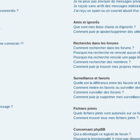
Je ne peux pas envoyer de messages privé
Je reçois sans arrêt des messages indésira
 connectés ?
J’ai reçu un spam ou un courriel abusif d’u
Amis et ignorés
Que sont mes listes d’amis et d’ignorés ?
?
Comment puis-je ajouter/supprimer des utilis
Recherche dans les forums
e connecter !?
Comment rechercher dans les forums ?
Pourquoi ma recherche ne renvoie aucun ré
Pourquoi ma recherche renvoie une page bl
Comment rechercher des membres ?
Comment puis-je trouver mes propres mess
Surveillance et favoris
Quelle est la différence entre les favoris et l
Comment mettre en favoris ou surveiller des
Comment surveiller des forums ?
Comment puis-je supprimer mes surveillanc
message ?
Fichiers joints
Quels fichiers joints sont autorisés sur ce f
Comment trouver tous mes fichiers joints ?
Concernant phpBB
Qui a développé ce logiciel de forum ?
Pourquoi la fonctionnalité X n’est pas dispon