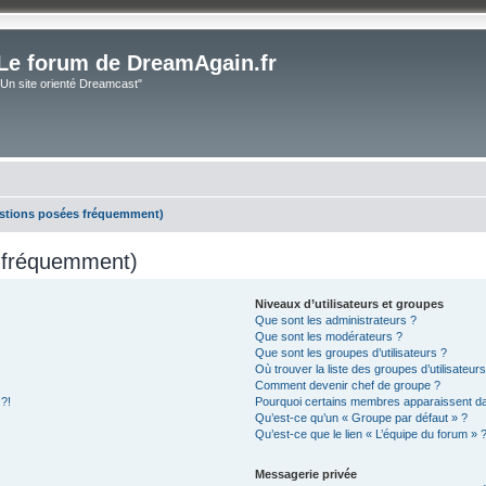
Le forum de DreamAgain.fr
"Un site orienté Dreamcast"
estions posées fréquemment)
s fréquemment)
Niveaux d’utilisateurs et groupes
Que sont les administrateurs ?
Que sont les modérateurs ?
Que sont les groupes d’utilisateurs ?
Où trouver la liste des groupes d’utilisateur
Comment devenir chef de groupe ?
 ?!
Pourquoi certains membres apparaissent dan
Qu’est-ce qu’un « Groupe par défaut » ?
Qu’est-ce que le lien « L’équipe du forum » 
Messagerie privée