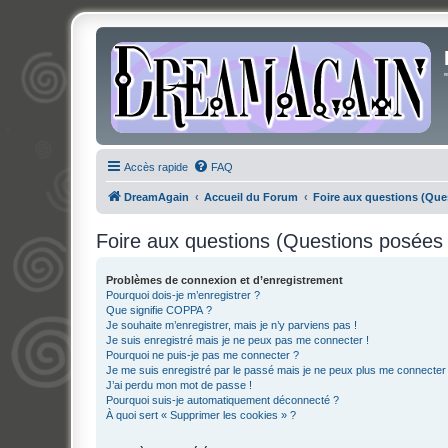
Accès rapide
FAQ
DreamAgain
Accueil du Forum
Foire aux questions (Qu
Foire aux questions (Questions posée
Problèmes de connexion et d’enregistrement
Pourquoi dois-je m’enregistrer ?
Que signifie COPPA ?
Je souhaite m’enregistrer, mais je n’y parviens pas !
Je suis enregistré mais je ne peux pas me connecter !
Pourquoi ne puis-je pas me connecter ?
Je me suis enregistré par le passé mais je ne peux plus me connecter
J’ai perdu mon mot de passe !
Pourquoi suis-je automatiquement déconnecté ?
À quoi sert « Supprimer les cookies » ?