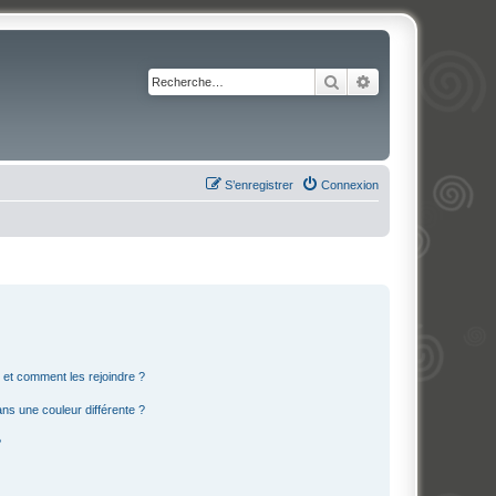
Rechercher
Recherche avancé
S’enregistrer
Connexion
s et comment les rejoindre ?
s une couleur différente ?
?