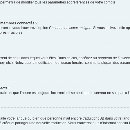
 permettra de modifier tous les paramètres et préférences de votre compte.
s membres connectés ?
forum », vous trouverez l’option
Cacher mon statut en ligne
. Si vous activez cette o
es invisibles.
ifférent de celui dans lequel vous êtes. Dans ce cas, accédez au
panneau de l’utilisa
ney, etc.). Notez que la modification du fuseau horaire, comme la plupart des para
ecte !
aire et que l’heure est toujours incorrecte, il se peut que le serveur ne soit pas à
installé votre langue ou bien que personne n’ait encore traduit phpBB dans votre l
s à créer et partager une nouvelle traduction. Vous trouverez plus d’informations sur l