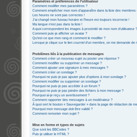
Paramètres et préférences de l’utilisateur
Comment modifier mes paramètres ?
Comment empêcher mon nom d’apparaître dans la liste des membres
Les heures ne sont pas correctes !
J’ai changé mon fuseau horaire et l’heure est toujours incorrecte !
Ma langue n’est pas dans la liste !
A quoi correspondent les images à proximité de mon nom d’utilisateur 
Comment puis-je afficher un avatar ?
Qu’est-ce que mon rang et comment le modifier ?
Lorsque je clique sur le lien
courriel
d’un membre, on me demande de m
Problèmes liés à la publication de messages
Comment créer un nouveau sujet ou poster une réponse ?
Comment modifier ou supprimer un message ?
Comment ajouter une signature à mes messages ?
Comment créer un sondage ?
Pourquoi ne puis-je pas ajouter plus d’options à mon sondage ?
Comment modifier ou supprimer un sondage ?
Pourquoi ne puis-je pas accéder à un forum ?
Pourquoi ne puis-je pas joindre des fichiers à mon message ?
Pourquoi ai-je reçu un avertissement ?
Comment rapporter des messages à un modérateur ?
À quoi sert le bouton « Sauvegarder » dans la page de rédaction de 
Pourquoi mon message doit être validé ?
Comment remonter mon sujet ?
Mise en forme et types de sujets
Que sont les BBCodes ?
Puis-je utiliser le HTML ?