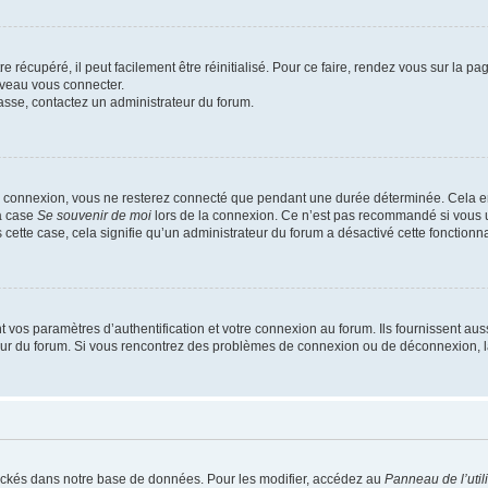
 récupéré, il peut facilement être réinitialisé. Pour ce faire, rendez vous sur la p
uveau vous connecter.
passe, contactez un administrateur du forum.
e connexion, vous ne resterez connecté que pendant une durée déterminée. Cela em
la case
Se souvenir de moi
lors de la connexion. Ce n’est pas recommandé si vous u
s cette case, cela signifie qu’un administrateur du forum a désactivé cette fonctionna
os paramètres d’authentification et votre connexion au forum. Ils fournissent aussi
teur du forum. Si vous rencontrez des problèmes de connexion ou de déconnexion, l
ockés dans notre base de données. Pour les modifier, accédez au
Panneau de l’util