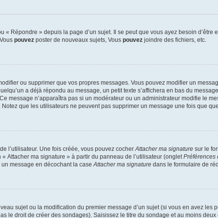
 « Répondre » depuis la page d’un sujet. Il se peut que vous ayez besoin d’être e
: Vous
pouvez
poster de nouveaux sujets, Vous
pouvez
joindre des fichiers, etc.
modifier ou supprimer que vos propres messages. Vous pouvez modifier un message
lqu’un a déjà répondu au message, un petit texte s’affichera en bas du message ind
n. Ce message n’apparaîtra pas si un modérateur ou un administrateur modifie le mes
ive. Notez que les utilisateurs ne peuvent pas supprimer un message une fois que qu
e l’utilisateur. Une fois créée, vous pouvez cocher
Attacher ma signature
sur le fo
 « Attacher ma signature » à partir du panneau de l’utilisateur (onglet
Préférences 
 à un message en décochant la case
Attacher ma signature
dans le formulaire de ré
ouveau sujet ou la modification du premier message d’un sujet (si vous en avez les p
 le droit de créer des sondages). Saisissez le titre du sondage et au moins deux o