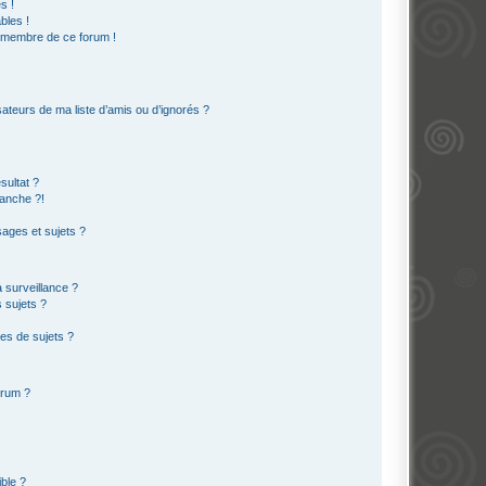
s !
bles !
n membre de ce forum !
ateurs de ma liste d’amis ou d’ignorés ?
sultat ?
anche ?!
ages et sujets ?
a surveillance ?
 sujets ?
es de sujets ?
orum ?
ible ?