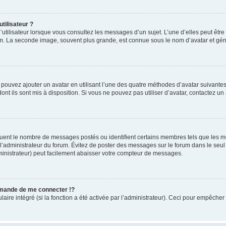
tilisateur ?
utilisateur lorsque vous consultez les messages d’un sujet. L’une d’elles peut êtr
rum. La seconde image, souvent plus grande, est connue sous le nom d’avatar et 
s pouvez ajouter un avatar en utilisant l’une des quatre méthodes d’avatar suivantes 
ont ils sont mis à disposition. Si vous ne pouvez pas utiliser d’avatar, contactez un
iquent le nombre de messages postés ou identifient certains membres tels que les 
ar l’administrateur du forum. Évitez de poster des messages sur le forum dans le seu
ministrateur) peut facilement abaisser votre compteur de messages.
mande de me connecter !?
re intégré (si la fonction a été activée par l’administrateur). Ceci pour empêcher l’u