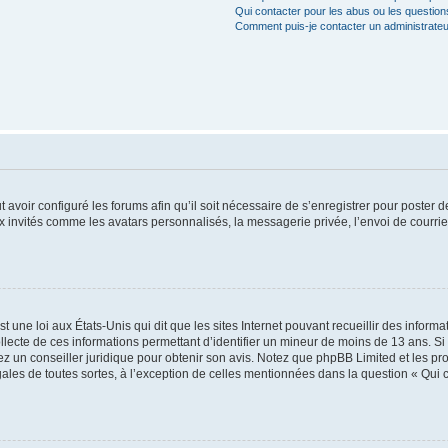
Qui contacter pour les abus ou les questio
Comment puis-je contacter un administrateu
t avoir configuré les forums afin qu’il soit nécessaire de s’enregistrer pour poster
x invités comme les avatars personnalisés, la messagerie privée, l’envoi de courri
t une loi aux États-Unis qui dit que les sites Internet pouvant recueillir des infor
ollecte de ces informations permettant d’identifier un mineur de moins de 13 ans. S
tez un conseiller juridique pour obtenir son avis. Notez que phpBB Limited et les pr
gales de toutes sortes, à l’exception de celles mentionnées dans la question « Qui