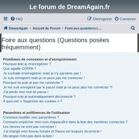
Le forum de DreamAgain.fr
FAQ
S’enregistrer
Connexion
R
DreamAgain
Accueil du Forum
Foire aux questions (Questions posées fréquemment)
e
Foire aux questions (Questions posées
c
fréquemment)
h
e
Problèmes de connexion et d’enregistrement
Pourquoi dois-je m’enregistrer ?
r
Que signifie COPPA ?
c
Je souhaite m’enregistrer, mais je n’y parviens pas !
Je suis enregistré mais je ne peux pas me connecter !
h
Pourquoi ne puis-je pas me connecter ?
Je me suis enregistré par le passé mais je ne peux plus me connecter ?!
e
J’ai perdu mon mot de passe !
r
Pourquoi suis-je automatiquement déconnecté ?
À quoi sert « Supprimer les cookies » ?
Paramètres et préférences de l’utilisateur
Comment modifier mes paramètres ?
Comment empêcher mon nom d’apparaître dans la liste des membres connectés ?
Les heures ne sont pas correctes !
J’ai changé mon fuseau horaire et l’heure est toujours incorrecte !
Ma langue n’est pas dans la liste !