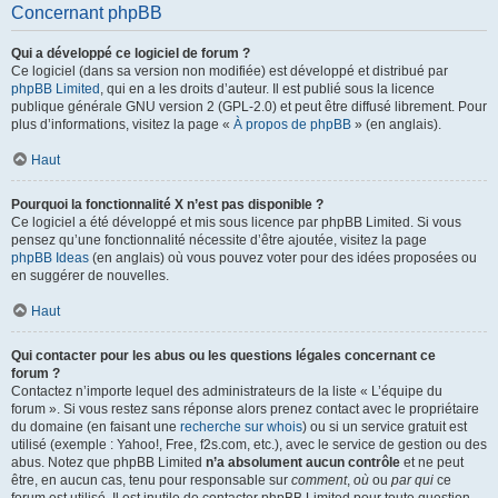
Concernant phpBB
Qui a développé ce logiciel de forum ?
Ce logiciel (dans sa version non modifiée) est développé et distribué par
phpBB Limited
, qui en a les droits d’auteur. Il est publié sous la licence
publique générale GNU version 2 (GPL-2.0) et peut être diffusé librement. Pour
plus d’informations, visitez la page «
À propos de phpBB
» (en anglais).
Haut
Pourquoi la fonctionnalité X n’est pas disponible ?
Ce logiciel a été développé et mis sous licence par phpBB Limited. Si vous
pensez qu’une fonctionnalité nécessite d’être ajoutée, visitez la page
phpBB Ideas
(en anglais) où vous pouvez voter pour des idées proposées ou
en suggérer de nouvelles.
Haut
Qui contacter pour les abus ou les questions légales concernant ce
forum ?
Contactez n’importe lequel des administrateurs de la liste « L’équipe du
forum ». Si vous restez sans réponse alors prenez contact avec le propriétaire
du domaine (en faisant une
recherche sur whois
) ou si un service gratuit est
utilisé (exemple : Yahoo!, Free, f2s.com, etc.), avec le service de gestion ou des
abus. Notez que phpBB Limited
n’a absolument aucun contrôle
et ne peut
être, en aucun cas, tenu pour responsable sur
comment
,
où
ou
par qui
ce