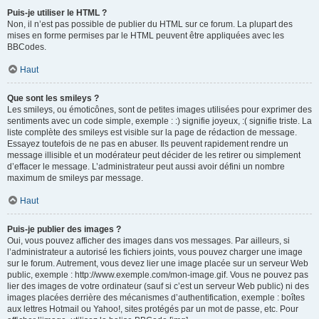
Puis-je utiliser le HTML ?
Non, il n’est pas possible de publier du HTML sur ce forum. La plupart des
mises en forme permises par le HTML peuvent être appliquées avec les
BBCodes.
Haut
Que sont les smileys ?
Les smileys, ou émoticônes, sont de petites images utilisées pour exprimer des
sentiments avec un code simple, exemple : :) signifie joyeux, :( signifie triste. La
liste complète des smileys est visible sur la page de rédaction de message.
Essayez toutefois de ne pas en abuser. Ils peuvent rapidement rendre un
message illisible et un modérateur peut décider de les retirer ou simplement
d’effacer le message. L’administrateur peut aussi avoir défini un nombre
maximum de smileys par message.
Haut
Puis-je publier des images ?
Oui, vous pouvez afficher des images dans vos messages. Par ailleurs, si
l’administrateur a autorisé les fichiers joints, vous pouvez charger une image
sur le forum. Autrement, vous devez lier une image placée sur un serveur Web
public, exemple : http://www.exemple.com/mon-image.gif. Vous ne pouvez pas
lier des images de votre ordinateur (sauf si c’est un serveur Web public) ni des
images placées derrière des mécanismes d’authentification, exemple : boîtes
aux lettres Hotmail ou Yahoo!, sites protégés par un mot de passe, etc. Pour